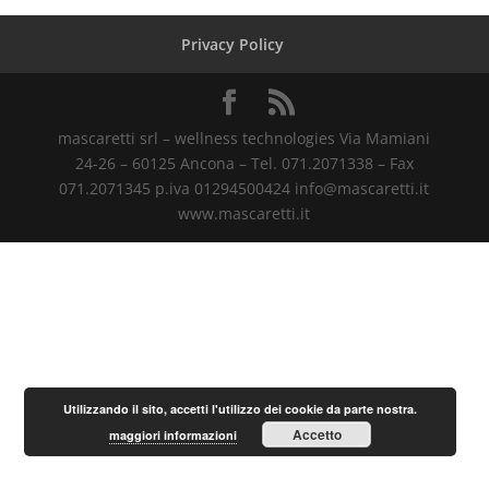
Privacy Policy
mascaretti srl – wellness technologies Via Mamiani
24-26 – 60125 Ancona – Tel. 071.2071338 – Fax
071.2071345 p.iva 01294500424 info@mascaretti.it
www.mascaretti.it
Utilizzando il sito, accetti l'utilizzo dei cookie da parte nostra.
Accetto
maggiori informazioni