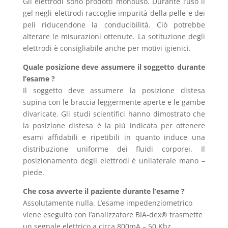
Gli elettrodi sono prodotti monouso. Durante l’uso il
gel negli elettrodi raccoglie impurità della pelle e dei
peli riducendone la conducibilità. Ciò potrebbe
alterare le misurazioni ottenute. La sotituzione degli
elettrodi è consigliabile anche per motivi igienici.
Quale posizione deve assumere il soggetto durante
l’esame ?
Il soggetto deve assumere la posizione distesa
supina con le braccia leggermente aperte e le gambe
divaricate. Gli studi scientifici hanno dimostrato che
la posizione distesa è la più indicata per ottenere
esami affidabili e ripetibili in quanto induce una
distribuzione uniforme dei fluidi corporei. Il
posizionamento degli elettrodi è unilaterale mano –
piede.
Che cosa avverte il paziente durante l’esame ?
Assolutamente nulla. L’esame impedenziometrico
viene eseguito con l’analizzatore BIA-dex® trasmette
un segnale elettrico a circa 800mA – 50 Khz