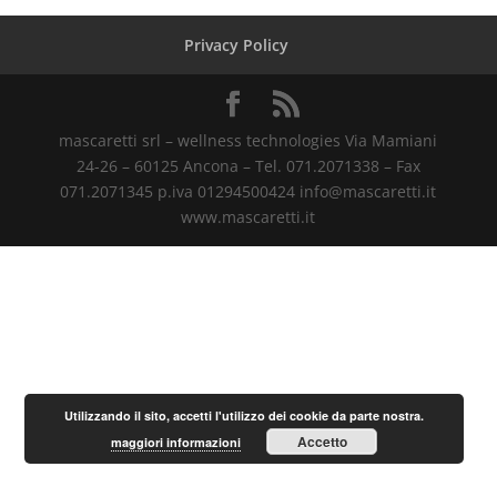
Privacy Policy
mascaretti srl – wellness technologies Via Mamiani
24-26 – 60125 Ancona – Tel. 071.2071338 – Fax
071.2071345 p.iva 01294500424 info@mascaretti.it
www.mascaretti.it
Utilizzando il sito, accetti l'utilizzo dei cookie da parte nostra.
Accetto
maggiori informazioni