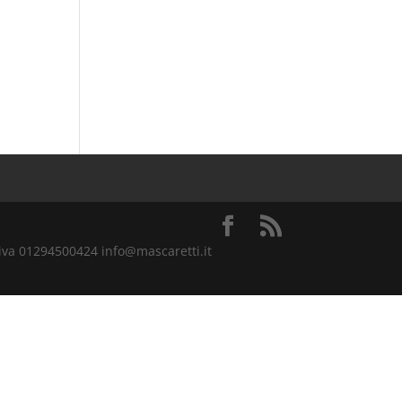
.iva 01294500424 info@mascaretti.it