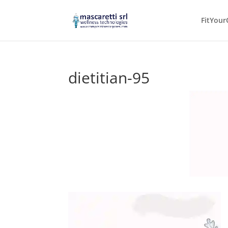
FitYour
dietitian-95