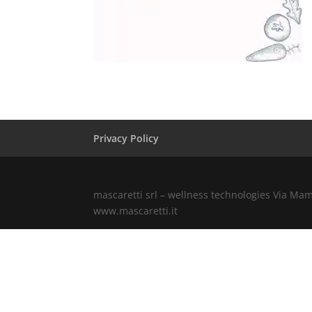
Privacy Policy
mascaretti srl – wellness technologies Via Ma
www.mascaretti.it