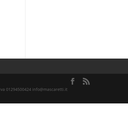
.iva 01294500424 info@mascaretti.it