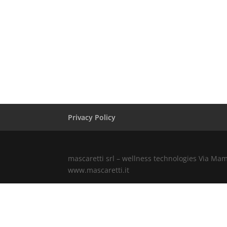
Privacy Policy
mascaretti srl – wellness technologies Via Ma
www.mascaretti.it