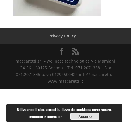
Privacy Policy
mascaretti srl – wellness technologies Via Mamiani
24-26 – 60125 Ancona – Tel. 071.2071338 – Fax
071.2071345 p.iva 01294500424 info@mascaretti.it
www.mascaretti.it
Utilizzando il sito, accetti l'utilizzo dei cookie da parte nostra.
Accetto
maggiori informazioni