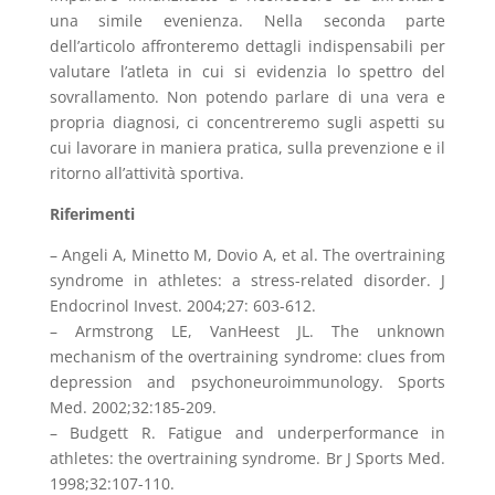
una simile evenienza. Nella seconda parte
dell’articolo affronteremo dettagli indispensabili per
valutare l’atleta in cui si evidenzia lo spettro del
sovrallamento. Non potendo parlare di una vera e
propria diagnosi, ci concentreremo sugli aspetti su
cui lavorare in maniera pratica, sulla prevenzione e il
ritorno all’attività sportiva.
Riferimenti
– Angeli A, Minetto M, Dovio A, et al. The overtraining
syndrome in athletes: a stress-related disorder. J
Endocrinol Invest. 2004;27: 603-612.
– Armstrong LE, VanHeest JL. The unknown
mechanism of the overtraining syndrome: clues from
depression and psychoneuroimmunology. Sports
Med. 2002;32:185-209.
– Budgett R. Fatigue and underperformance in
athletes: the overtraining syndrome. Br J Sports Med.
1998;32:107-110.