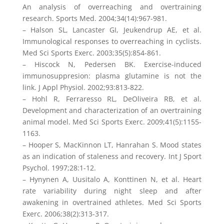
An analysis of overreaching and overtraining
research. Sports Med. 2004;34(14):967-981.
– Halson SL, Lancaster GI, Jeukendrup AE, et al.
Immunological responses to overreaching in cyclists.
Med Sci Sports Exerc. 2003;35(5):854-861.
– Hiscock N, Pedersen BK. Exercise-induced
immunosuppresion: plasma glutamine is not the
link. J Appl Physiol. 2002;93:813-822.
– Hohl R, Ferraresso RL, DeOliveira RB, et al.
Development and characterization of an overtraining
animal model. Med Sci Sports Exerc. 2009;41(5):1155-
1163.
– Hooper S, MacKinnon LT, Hanrahan S. Mood states
as an indication of staleness and recovery. Int J Sport
Psychol. 1997;28:1-12.
– Hynynen A, Uusitalo A, Konttinen N, et al. Heart
rate variability during night sleep and after
awakening in overtrained athletes. Med Sci Sports
Exerc. 2006;38(2):313-317.