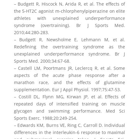
– Budgett R, Hiscock N, Arida R, et al. The effects of
the 5-HT2C agonist m-chlorphenylpiperazine on elite
athletes with unexplained underperformance
syndrome (overtraining). Br J Sports Med.
2010;44:280-283.
– Budgett R, Newsholme E, Lehmann M, et al.
Redefining the overtraining syndrome as the
unexplained underperformance syndrome. Br J
Sports Med. 2000;34:67-68.
– Castell LM, Poortmans JR, Leclercq R, et al. Some
aspects of the acute phase response after a
marathon race, and the effects of glutamine
supplementation. Eur J Appl Physiol. 1997;75:47-53.
– Costill DL, Flynn MG, Kirwan JP, et al. Effects of
repeated days of intensified training on muscle
glycogen and swimming performance. Med Sci
Sports Exerc. 1988;20:249-254.
– Edwards KM, Burns VE, Ring C, Carroll D. Individual
differences in the interleukin-6 response to maximal