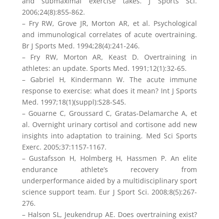
and submaximal exercise takes. J Sports Sci.
2006;24(8):855-862.
– Fry RW, Grove JR, Morton AR, et al. Psychological
and immunological correlates of acute overtraining.
Br J Sports Med. 1994;28(4):241-246.
– Fry RW, Morton AR, Keast D. Overtraining in
athletes: an update. Sports Med. 1991;12(1):32-65.
– Gabriel H, Kindermann W. The acute immune
response to exercise: what does it mean? Int J Sports
Med. 1997;18(1)(suppl):S28-S45.
– Gouarne C, Groussard C, Gratas-Delamarche A, et
al. Overnight urinary cortisol and cortisone add new
insights into adaptation to training. Med Sci Sports
Exerc. 2005;37:1157-1167.
– Gustafsson H, Holmberg H, Hassmen P. An elite
endurance athlete’s recovery from
underperformance aided by a multidisciplinary sport
science support team. Eur J Sport Sci. 2008;8(5):267-
276.
– Halson SL, Jeukendrup AE. Does overtraining exist?