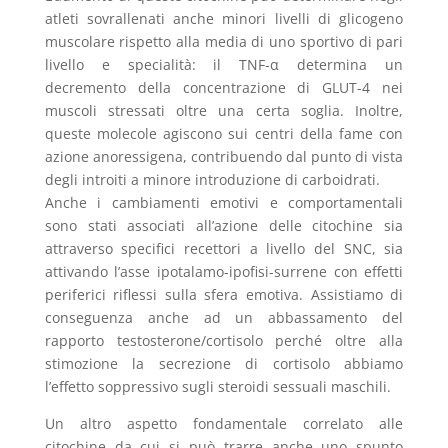
atleti sovrallenati anche minori livelli di glicogeno
muscolare rispetto alla media di uno sportivo di pari
livello e specialità: il TNF-α determina un
decremento della concentrazione di GLUT-4 nei
muscoli stressati oltre una certa soglia. Inoltre,
queste molecole agiscono sui centri della fame con
azione anoressigena, contribuendo dal punto di vista
degli introiti a minore introduzione di carboidrati.
Anche i cambiamenti emotivi e comportamentali
sono stati associati all’azione delle citochine sia
attraverso specifici recettori a livello del SNC, sia
attivando l’asse ipotalamo-ipofisi-surrene con effetti
periferici riflessi sulla sfera emotiva. Assistiamo di
conseguenza anche ad un abbassamento del
rapporto testosterone/cortisolo perché oltre alla
stimozione la secrezione di cortisolo abbiamo
l’effetto soppressivo sugli steroidi sessuali maschili.
Un altro aspetto fondamentale correlato alle
citochine da cui si può trarre anche uno spunto