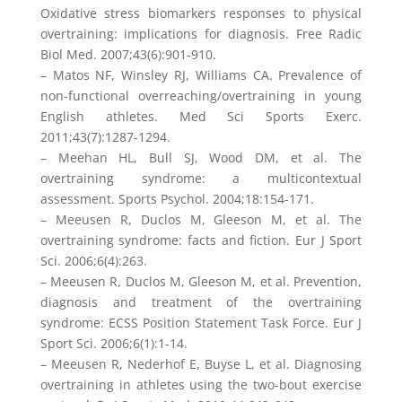
Oxidative stress biomarkers responses to physical
overtraining: implications for diagnosis. Free Radic
Biol Med. 2007;43(6):901-910.
– Matos NF, Winsley RJ, Williams CA. Prevalence of
non-functional overreaching/overtraining in young
English athletes. Med Sci Sports Exerc.
2011;43(7):1287-1294.
– Meehan HL, Bull SJ, Wood DM, et al. The
overtraining syndrome: a multicontextual
assessment. Sports Psychol. 2004;18:154-171.
– Meeusen R, Duclos M, Gleeson M, et al. The
overtraining syndrome: facts and fiction. Eur J Sport
Sci. 2006;6(4):263.
– Meeusen R, Duclos M, Gleeson M, et al. Prevention,
diagnosis and treatment of the overtraining
syndrome: ECSS Position Statement Task Force. Eur J
Sport Sci. 2006;6(1):1-14.
– Meeusen R, Nederhof E, Buyse L, et al. Diagnosing
overtraining in athletes using the two-bout exercise