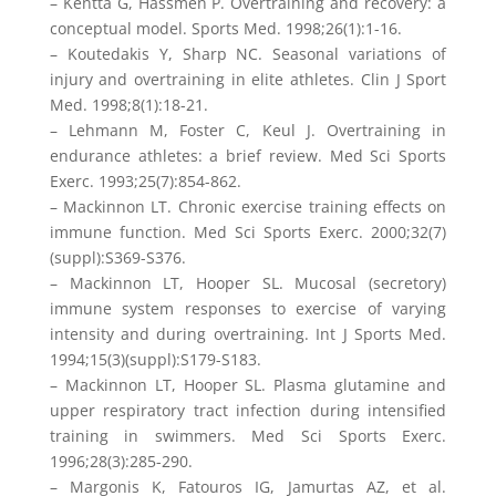
– Kentta G, Hassmen P. Overtraining and recovery: a
conceptual model. Sports Med. 1998;26(1):1-16.
– Koutedakis Y, Sharp NC. Seasonal variations of
injury and overtraining in elite athletes. Clin J Sport
Med. 1998;8(1):18-21.
– Lehmann M, Foster C, Keul J. Overtraining in
endurance athletes: a brief review. Med Sci Sports
Exerc. 1993;25(7):854-862.
– Mackinnon LT. Chronic exercise training effects on
immune function. Med Sci Sports Exerc. 2000;32(7)
(suppl):S369-S376.
– Mackinnon LT, Hooper SL. Mucosal (secretory)
immune system responses to exercise of varying
intensity and during overtraining. Int J Sports Med.
1994;15(3)(suppl):S179-S183.
– Mackinnon LT, Hooper SL. Plasma glutamine and
upper respiratory tract infection during intensified
training in swimmers. Med Sci Sports Exerc.
1996;28(3):285-290.
– Margonis K, Fatouros IG, Jamurtas AZ, et al.