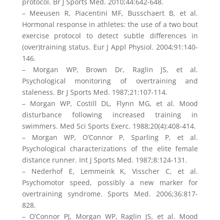
protocol. Br J Sports Med. 2010;44:642-648.
– Meeusen R, Piacentini MF, Busschaert B, et al.
Hormonal response in athletes: the use of a two bout
exercise protocol to detect subtle differences in
(over)training status. Eur J Appl Physiol. 2004;91:140-
146.
– Morgan WP, Brown Dr, Raglin JS, et al.
Psychological monitoring of overtraining and
staleness. Br J Sports Med. 1987;21:107-114.
– Morgan WP, Costill DL, Flynn MG, et al. Mood
disturbance following increased training in
swimmers. Med Sci Sports Exerc. 1988;20(4):408-414.
– Morgan WP, O’Connor P, Sparling P, et al.
Psychological characterizations of the elite female
distance runner. Int J Sports Med. 1987;8:124-131.
– Nederhof E, Lemmeink K, Visscher C, et al.
Psychomotor speed, possibly a new marker for
overtraining syndrome. Sports Med. 2006;36:817-
828.
– O’Connor PJ, Morgan WP, Raglin JS, et al. Mood